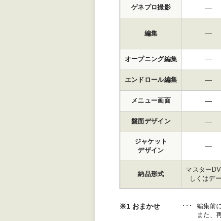
―
ゲネプロ撮影
―
編集
―
オープニング編集
―
エンドロール編集
―
メニュー画面
―
盤面デザイン
ジャケット
―
デザイン
マスターDV
納品形式
しくはデ
※1 おまかせ
編集前
また、