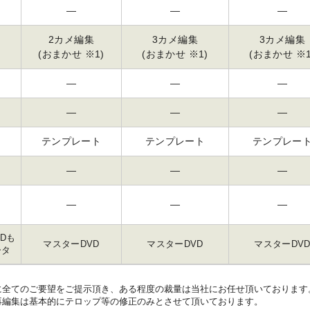
―
―
―
2カメ編集
3カメ編集
3カメ編集
(おまかせ ※1)
(おまかせ ※1)
(おまかせ ※1
―
―
―
―
―
―
テンプレート
テンプレート
テンプレー
―
―
―
―
―
―
Dも
マスターDVD
マスターDVD
マスターDV
ータ
に全てのご要望をご提示頂き、ある程度の裁量は当社にお任せ頂いております
再編集は基本的にテロップ等の修正のみとさせて頂いております。