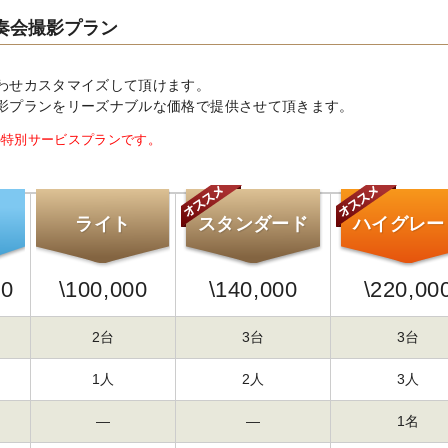
奏会撮影プラン
わせカスタマイズして頂けます。
影プランをリーズナブルな価格で提供させて頂きます。
の特別サービスプランです。
ライト
スタンダード
ハイグレー
00
\
100,000
\
140,000
\
220,00
2台
3台
3台
1人
2人
3人
―
―
1名