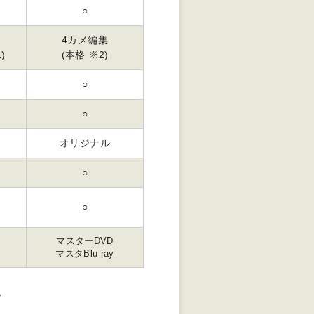
○
4カメ編集
)
(本格 ※2)
○
○
ト
オリジナル
○
○
マスターDVD
D
マスタBlu-ray
。