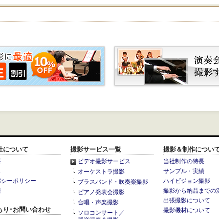
社について
撮影サービス一覧
撮影＆制作につい
要
ビデオ撮影サービス
当社制作の特長
ス
サンプル・実績
オーケストラ撮影
バシーポリシー
ハイビジョン撮影
ブラスバンド・吹奏楽撮影
報
撮影から納品までの
ピアノ発表会撮影
出張撮影について
合唱・声楽撮影
もり･お問い合わせ
撮影機材について
ソロコンサート／