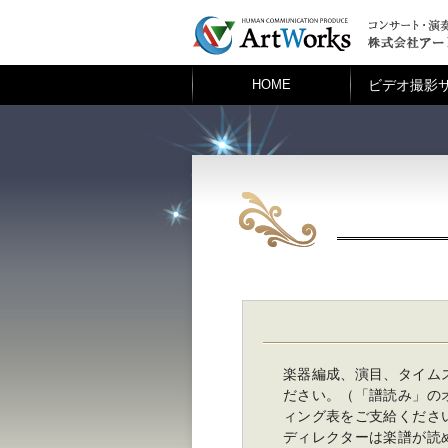
ビデオ撮影
HOME
楽器編成、演目、タイム
ださい。（「譜読み」の
ィング表をご支給くださ
ディレクターは楽譜が読